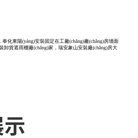
，
奉化東陽(yáng)安裝固定在工廠(chǎng)廠(chǎng)房墻面
貨遮雨棚廠(chǎng)家，
瑞安象山安裝廠(chǎng)房大