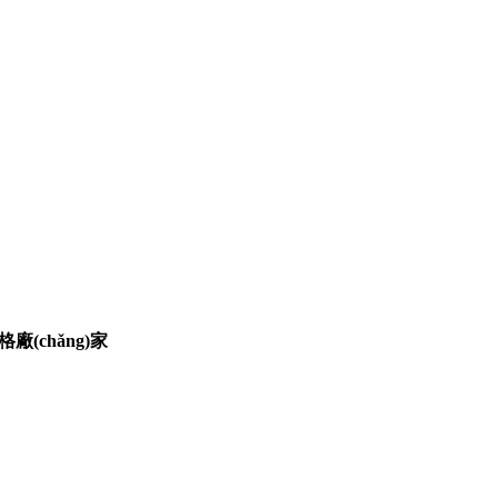
格廠(chǎng)家