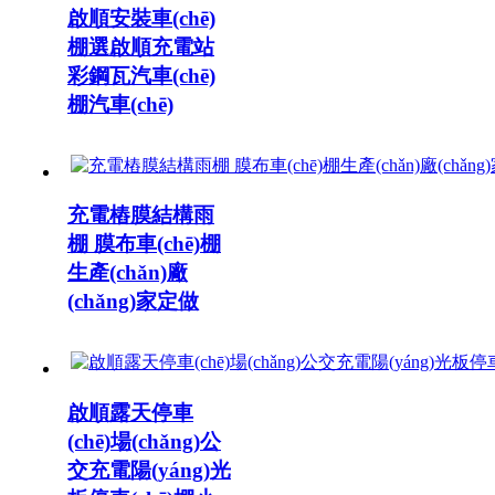
啟順安裝車(chē)
棚選啟順充電站
彩鋼瓦汽車(chē)
棚汽車(chē)
充電樁膜結構雨
棚 膜布車(chē)棚
生產(chǎn)廠
(chǎng)家定做
啟順露天停車
(chē)場(chǎng)公
交充電陽(yáng)光