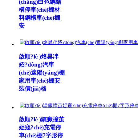
(chǎng)白色鋼結
構停車(chē)棚材
料鋼構車(chē)棚
安
啟順?lè )烙昙冸
妱?dòng)汽車
(chē)遮陽(yáng)棚
家用車(chē)棚安
裝價(jià)格
啟順?lè )罆癜撞茧
娖寇?chē)充電停
車(chē)棚7字形停