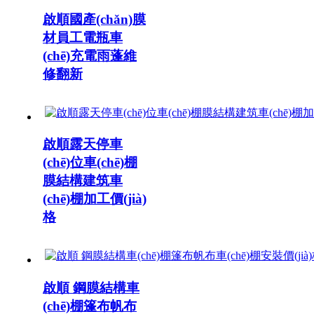
啟順國產(chǎn)膜
材員工電瓶車
(chē)充電雨蓬維
修翻新
啟順露天停車
(chē)位車(chē)棚
膜結構建筑車
(chē)棚加工價(jià)
格
啟順 鋼膜結構車
(chē)棚篷布帆布